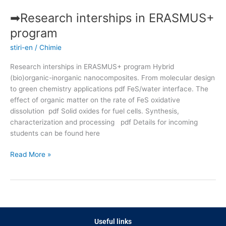
➡Research interships in ERASMUS+
➡Research
interships
program
in
stiri-en
/
Chimie
ERASMUS+
program
Research interships in ERASMUS+ program Hybrid
(bio)organic-inorganic nanocomposites. From molecular design
to green chemistry applications pdf FeS/water interface. The
effect of organic matter on the rate of FeS oxidative
dissolution pdf Solid oxides for fuel cells. Synthesis,
characterization and processing pdf Details for incoming
students can be found here
Read More »
Useful links