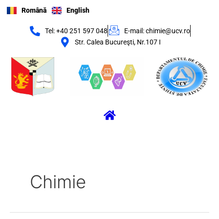
Skip
Română
English
to
content
Tel: +40 251 597 048
E-mail: chimie@ucv.ro
Str. Calea Bucureşti, Nr.107 I
Menu
Chimie