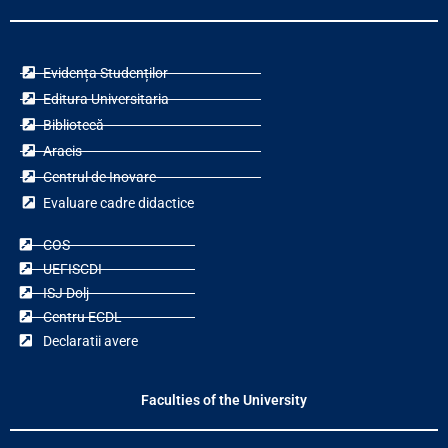
Evidența Studenților
Editura Universitaria
Bibliotecă
Aracis
Centrul de Inovare
Evaluare cadre didactice
COS
UEFISCDI
ISJ Dolj
Centru ECDL
Declaratii avere
Faculties of the University