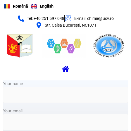
Skip
Română
English
to
content
Tel: +40 251 597 048
E-mail: chimie@ucv.ro
Str. Calea Bucureşti, Nr.107 I
Menu
Your name
Your email