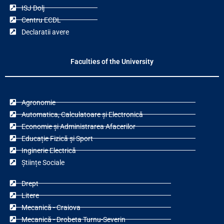
ISJ Dolj
Centru ECDL
Declaratii avere
Faculties of the University
Agronomie
Automatica, Calculatoare și Electronică
Economie și Administrarea Afacerilor
Educație Fizică și Sport
Inginerie Electrică
Științe Sociale
Drept
Litere
Mecanică - Craiova
Mecanică - Drobeta Turnu-Severin