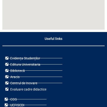
Useful links
Evidența Studenților
Editura Universitaria
Bibliotecă
Aracis
Centrul de Inovare
Evaluare cadre didactice
COS
UEFISCDI