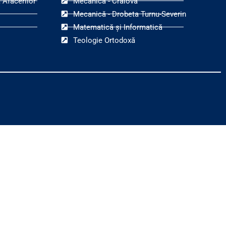
 Afacerilor
Mecanică - Craiova
Mecanică - Drobeta Turnu-Severin
Matematică și Informatică
Teologie Ortodoxă