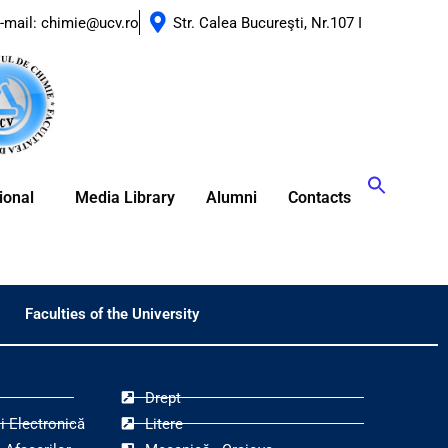
-mail: chimie@ucv.ro
Str. Calea Bucureşti, Nr.107 I
ional
Media Library
Alumni
Contacts
Faculties of the University
Drept
i Electronică
Litere