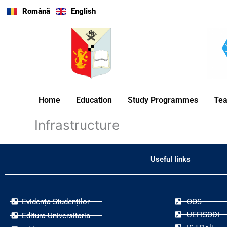
Skip
Română
English
to
content
Home
Education
Study Programmes
Tea
Infrastructure
Useful links
Evidența Studenților
COS
UEFISCDI
Editura Universitaria