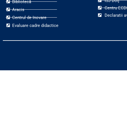
ISJ Dolj
Bibliotecă
Centru ECD
Aracis
Declaratii a
Centrul de Inovare
Evaluare cadre didactice