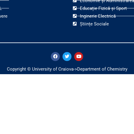
Economie și Administrarea
L
Educație Fizică și Sport
vere
Inginerie Electrică
Științe Sociale
F
T
Y
a
w
o
c
i
u
e
t
t
Copyright © University of Craiova->Department of Chemistry
b
t
u
o
e
b
o
r
e
k