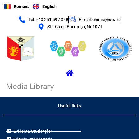
Skip
Română
English
to
content
Tel: +40 251 597 048
E-mail: chimie@ucv.ro
Str. Calea Bucureşti, Nr.107 I
Menu
Media Library
Useful links
Evidența Studenților