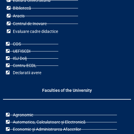
Editura Universitaria
Bibliotecă
Aracis
Centrul de Inovare
Evaluare cadre didactice
COS
UEFISCDI
ISJ Dolj
Centru ECDL
Declaratii avere
Faculties of the University
Agronomie
Automatica, Calculatoare și Electronică
Economie și Administrarea Afacerilor