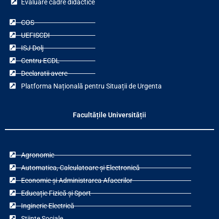
Evaluare cadre didactice
COS
UEFISCDI
ISJ Dolj
Centru ECDL
Declaratii avere
Platforma Națională pentru Situații de Urgenta
Facultățile Universității
Agronomie
Automatica, Calculatoare și Electronică
Economie și Administrarea Afacerilor
Educație Fizică și Sport
Inginerie Electrică
Științe Sociale