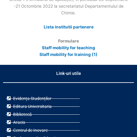
-21 Octombrie 2022 la secretariatul Departamentului de
Chimie.
Lista institutii partenere
Formulare
Staff mobility for teaching
Staff mobility for training (1)
Link-uri utile
Evidența Studenților
Editura Universitaria
Bibliotecă
Aracis
Centrul de Inovare