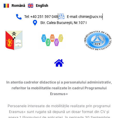
Skip
Română
English
to
content
Tel: +40 251 597 048
E-mail: chimie@ucv.ro
Str. Calea Bucureşti, Nr.107 I
Menu
In atentia cadrelor didactice și a personalului administrativ,
referitor la mobilitatile realizate în cadrul Programului
Erasmus+
Persoanele interesate de mobilitățile realizate prin programul
Erasmus+ sunt rugate să depună un dosar format din CV și
anexa 1 (Formularul de aplicație), în perioada 30 Septembrie