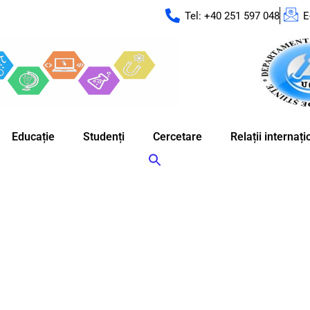
Tel: +40 251 597 048
E
Educație
Studenți
Cercetare
Relații internaț