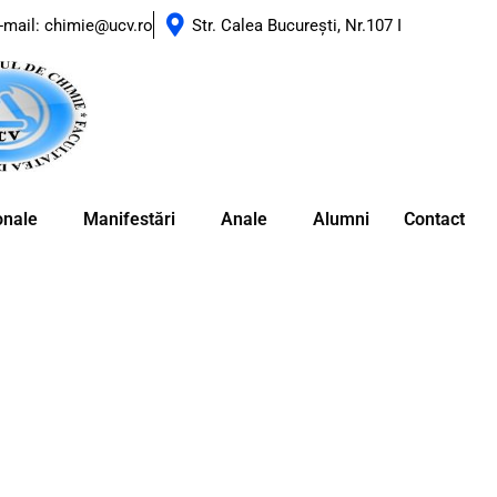
-mail: chimie@ucv.ro
Str. Calea Bucureşti, Nr.107 I
ionale
Manifestări
Anale
Alumni
Contact