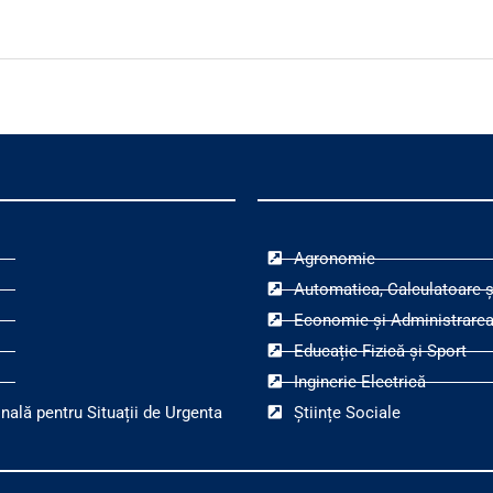
Agronomie
Automatica, Calculatoare ș
Economie și Administrarea
Educație Fizică și Sport
Inginerie Electrică
nală pentru Situații de Urgenta
Științe Sociale