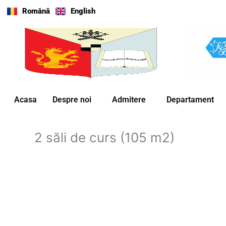
Skip
Română
English
to
content
Acasa
Despre noi
Admitere
Departament
2 săli de curs (105 m2)