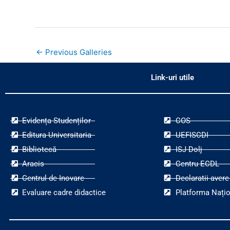
←
Previous Galleries
Link-uri utile
Evidența Studenților
COS
Editura Universitaria
UEFISCDI
Bibliotecă
ISJ Dolj
Aracis
Centru ECDL
Centrul de Inovare
Declaratii avere
Evaluare cadre didactice
Platforma Națio