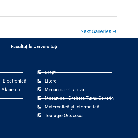
Next Galleries
→
Facultățile Universității
Drept
i Electronică
Litere
 Afacerilor
Mecanică - Craiova
Mecanică - Drobeta Turnu-Severin
Matematică și Informatică
Teologie Ortodoxă