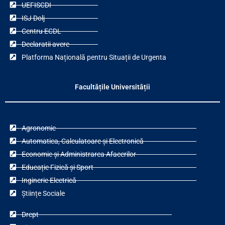
UEFISCDI
ISJ Dolj
Centru ECDL
Declaratii avere
Platforma Națională pentru Situații de Urgenta
Facultățile Universității
Agronomie
Automatica, Calculatoare și Electronică
Economie și Administrarea Afacerilor
Educație Fizică și Sport
Inginerie Electrică
Științe Sociale
Drept