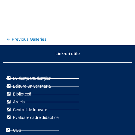
←
Previous Galleries
Link-uri utile
Evidența Studenților
Editura Universitaria
Bibliotecă
Aracis
Centrul de Inovare
Evaluare cadre didactice
COS