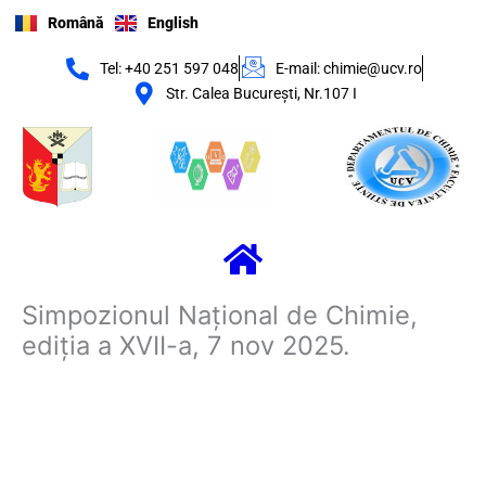
Skip
Română
English
to
content
Tel: +40 251 597 048
E-mail: chimie@ucv.ro
Str. Calea Bucureşti, Nr.107 I
Menu
Simpozionul Național de Chimie,
ediția a XVII-a, 7 nov 2025.