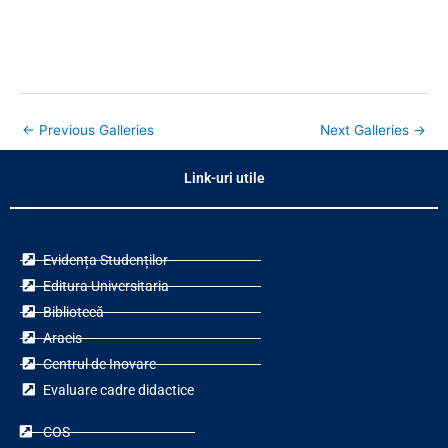
←
Previous Galleries
Next Galleries
→
Link-uri utile
Evidența Studenților
Editura Universitaria
Bibliotecă
Aracis
Centrul de Inovare
Evaluare cadre didactice
COS