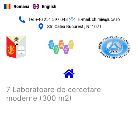
Skip
Română
English
to
content
Tel: +40 251 597 048
E-mail: chimie@ucv.ro
Str. Calea Bucureşti, Nr.107 I
Menu
7 Laboratoare de cercetare
moderne (300 m2)