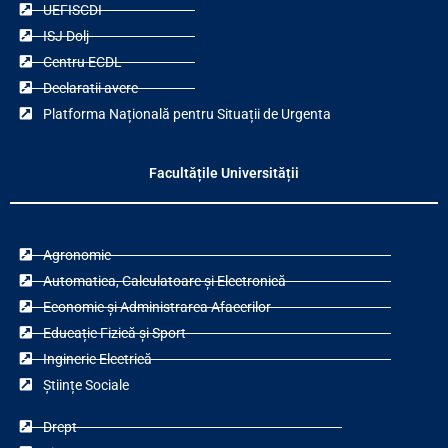
UEFISCDI
ISJ Dolj
Centru ECDL
Declaratii avere
Platforma Națională pentru Situații de Urgenta
Facultățile Universității
Agronomie
Automatica, Calculatoare și Electronică
Economie și Administrarea Afacerilor
Educație Fizică și Sport
Inginerie Electrică
Științe Sociale
Drept