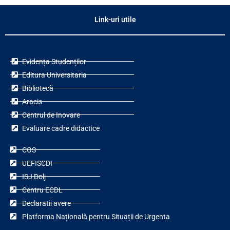
Link-uri utile
Evidența Studenților
Editura Universitaria
Bibliotecă
Aracis
Centrul de Inovare
Evaluare cadre didactice
COS
UEFISCDI
ISJ Dolj
Centru ECDL
Declaratii avere
Platforma Națională pentru Situații de Urgenta