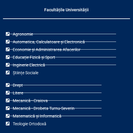
Facultățile Universității
Agronomie
Automatica, Calculatoare și Electronică
Economie și Administrarea Afacerilor
Educație Fizică și Sport
Inginerie Electrică
Științe Sociale
Drept
Litere
Mecanică - Craiova
Mecanică - Drobeta Turnu-Severin
Matematică și Informatică
Teologie Ortodoxă