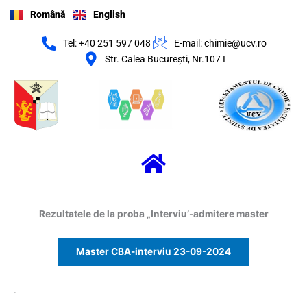
Skip
Română
English
to
content
Tel: +40 251 597 048
E-mail: chimie@ucv.ro
Str. Calea Bucureşti, Nr.107 I
Menu
Rezultatele de la proba „Interviu’-admitere master
Master CBA-interviu 23-09-2024
.