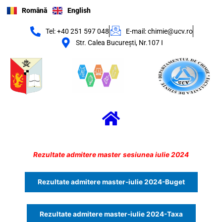
Skip
Română
English
to
content
Tel: +40 251 597 048
E-mail: chimie@ucv.ro
Str. Calea Bucureşti, Nr.107 I
Menu
Rezultate admitere master
sesiunea iulie 2024
Rezultate admitere master-iulie 2024-Buget
Rezultate admitere master-iulie 2024-Taxa