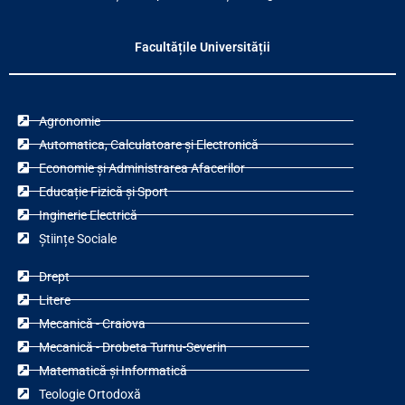
Facultățile Universității
Agronomie
Automatica, Calculatoare și Electronică
Economie și Administrarea Afacerilor
Educație Fizică și Sport
Inginerie Electrică
Științe Sociale
Drept
Litere
Mecanică - Craiova
Mecanică - Drobeta Turnu-Severin
Matematică și Informatică
Teologie Ortodoxă