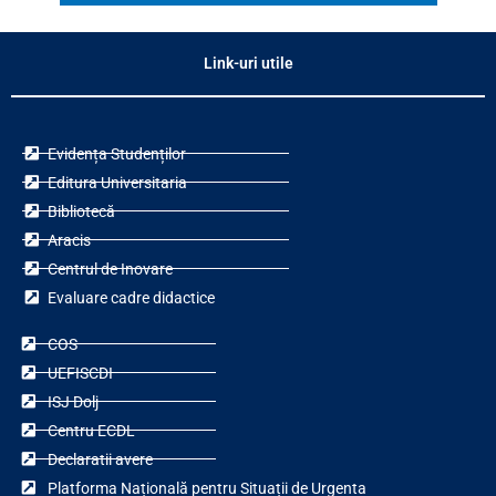
Link-uri utile
Evidența Studenților
Editura Universitaria
Bibliotecă
Aracis
Centrul de Inovare
Evaluare cadre didactice
COS
UEFISCDI
ISJ Dolj
Centru ECDL
Declaratii avere
Platforma Națională pentru Situații de Urgenta