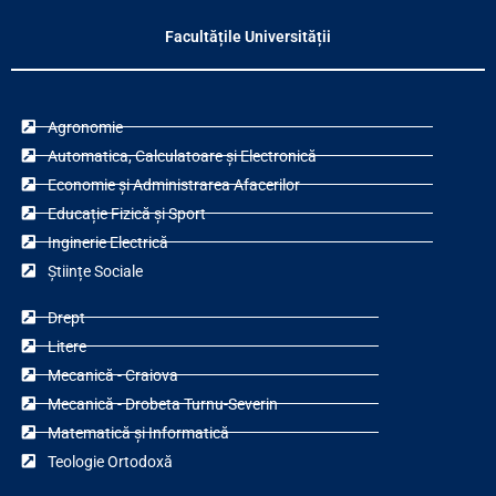
Facultățile Universității
Agronomie
Automatica, Calculatoare și Electronică
Economie și Administrarea Afacerilor
Educație Fizică și Sport
Inginerie Electrică
Științe Sociale
Drept
Litere
Mecanică - Craiova
Mecanică - Drobeta Turnu-Severin
Matematică și Informatică
Teologie Ortodoxă