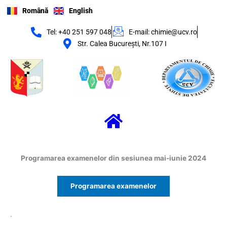
Skip
Română
English
to
content
Tel: +40 251 597 048
E-mail: chimie@ucv.ro
Str. Calea Bucureşti, Nr.107 I
Menu
Programarea examenelor din sesiunea mai-iunie 2024
Programarea examenelor
.