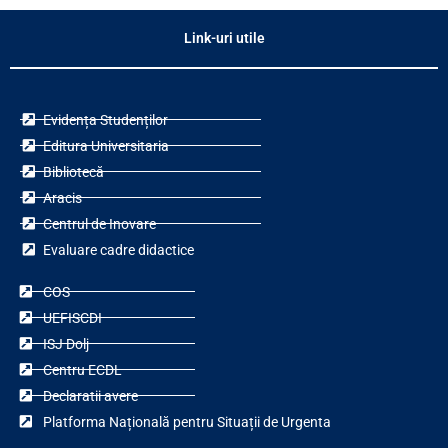
Link-uri utile
Evidența Studenților
Editura Universitaria
Bibliotecă
Aracis
Centrul de Inovare
Evaluare cadre didactice
COS
UEFISCDI
ISJ Dolj
Centru ECDL
Declaratii avere
Platforma Națională pentru Situații de Urgenta