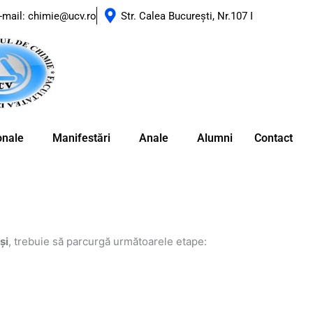
-mail: chimie@ucv.ro
Str. Calea Bucureşti, Nr.107 I
ionale
Manifestări
Anale
Alumni
Contact
și
, trebuie să parcurgă următoarele etape: