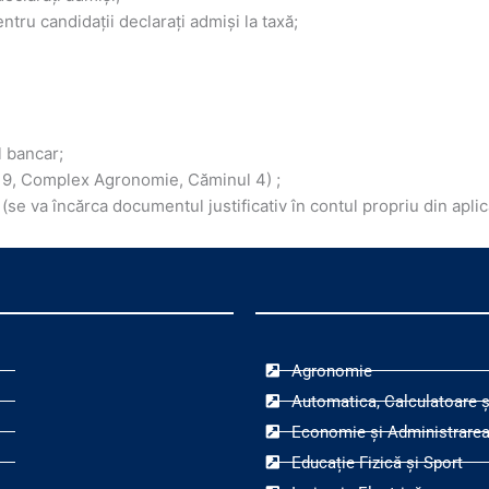
ntru candidații declarați admiși la taxă;
l bancar;
r. 19, Complex Agronomie, Căminul 4) ;
va încărca documentul justificativ în contul propriu din aplic
Agronomie
Automatica, Calculatoare ș
Economie și Administrarea
Educație Fizică și Sport