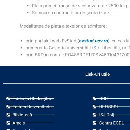
Plata primei tranșe de școlarizare de 2500 lei pe
Semnarea contractelor de școlarizare.
Modalitatea de plata a taxelor de admitere:
prin portalul web EvStud (
evstud.ucv.ro
), cu cardu
numerar la Casieria universității (Str. Libertăţii, n
prin BRD în contul: RO48BRDE170SV46910431700 (se 
Link-uri utile
Evidența Studenților
COS
Editura Universitaria
UEFISCDI
Bibliotecă
ISJ Dolj
Aracis
Centru ECDL