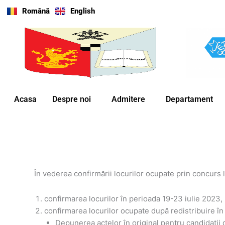
Skip
Română
English
to
content
Acasa
Despre noi
Admitere
Departament
În vederea confirmării locurilor ocupate prin concurs l
confirmarea locurilor în perioada 19-23 iulie 2023, p
confirmarea locurilor ocupate după redistribuire în
Depunerea actelor în original pentru candidaţii d