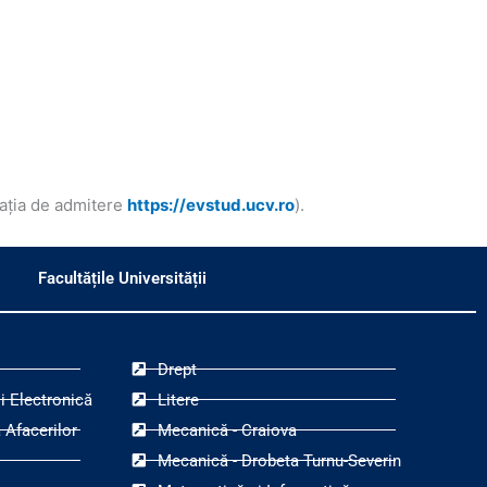
ația de admitere
https://evstud.ucv.ro
).
Facultățile Universității
Drept
i Electronică
Litere
 Afacerilor
Mecanică - Craiova
Mecanică - Drobeta Turnu-Severin