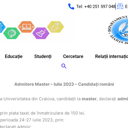
Tel: +40 251 597 048
E
Educație
Studenți
Cercetare
Relații internaț
Admitere Master – Iulie 2023 – Candidați români
a Universitatea din Craiova, candidații la
master
, declarați
admi
rin plata taxei de înmatriculare de 150 lei.
 perioada 24-27 iulie 2023, prin:
eclaraţi admişi;