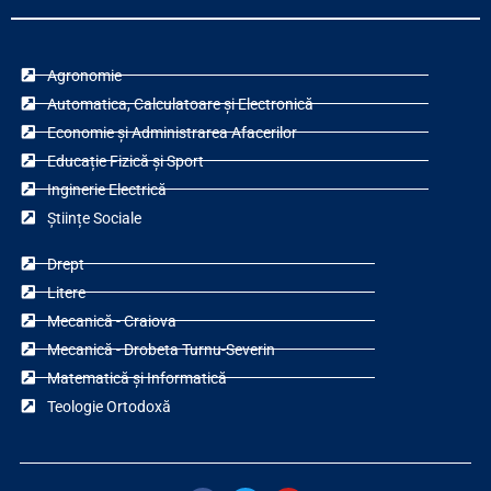
Agronomie
Automatica, Calculatoare și Electronică
Economie și Administrarea Afacerilor
Educație Fizică și Sport
Inginerie Electrică
Științe Sociale
Drept
Litere
Mecanică - Craiova
Mecanică - Drobeta Turnu-Severin
Matematică și Informatică
Teologie Ortodoxă