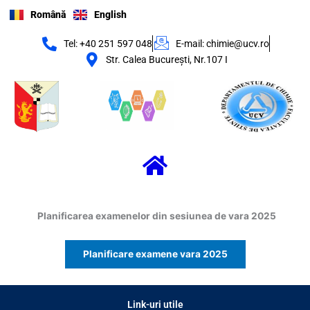
Skip
Română
English
to
content
Tel: +40 251 597 048
E-mail: chimie@ucv.ro
Str. Calea Bucureşti, Nr.107 I
Menu
Planificarea examenelor din sesiunea de vara 2025
Planificare examene vara 2025
Link-uri utile