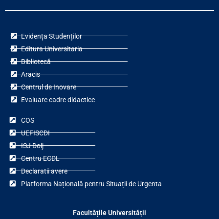
Evidența Studenților
Editura Universitaria
Bibliotecă
Aracis
Centrul de Inovare
Evaluare cadre didactice
COS
UEFISCDI
ISJ Dolj
Centru ECDL
Declaratii avere
Platforma Națională pentru Situații de Urgenta
Facultățile Universității